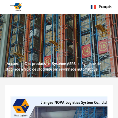
Français
Accueil
»
Des produits
»
Système ASRS
»
Système de
stockage à froid de stockage par rayonnage automatique