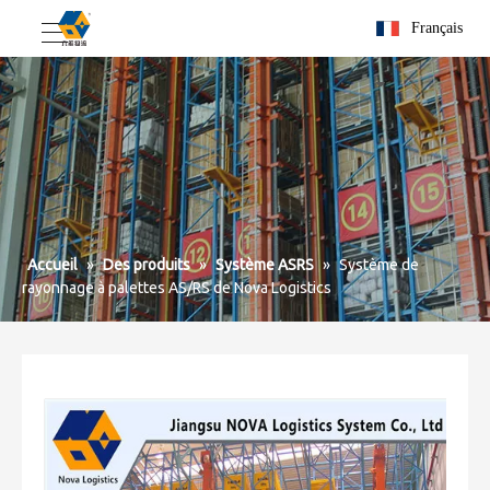
Français
Accueil
»
Des produits
»
Système ASRS
»
Système de
rayonnage à palettes AS/RS de Nova Logistics