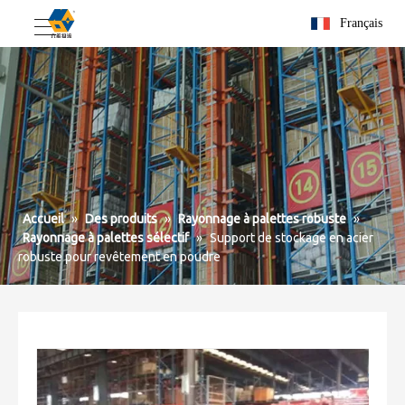
Français
Accueil
»
Des produits
»
Rayonnage à palettes robuste
»
Rayonnage à palettes sélectif
»
Support de stockage en acier
robuste pour revêtement en poudre