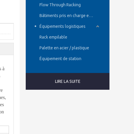
Flow Through Racking
Bâtiments pris en charge en rack
Équipements logistiques
Rack empilable
Palette en acier / plastique
Équipement de station
s à
s
LIRE LA SUITE
re
nes,
les
ion