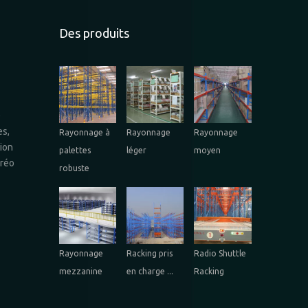
Des produits
e
es,
Rayonnage à
Rayonnage
Rayonnage
tion
palettes
léger
moyen
éréo
robuste
Rayonnage
Racking pris
Radio Shuttle
mezzanine
en charge ...
Racking