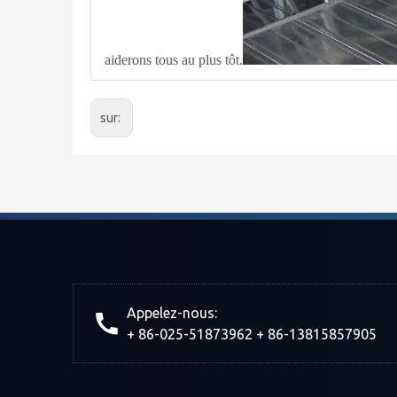
aiderons tous au plus tôt.
sur:
Appelez-nous:
+ 86-025-51873962 + 86-13815857905