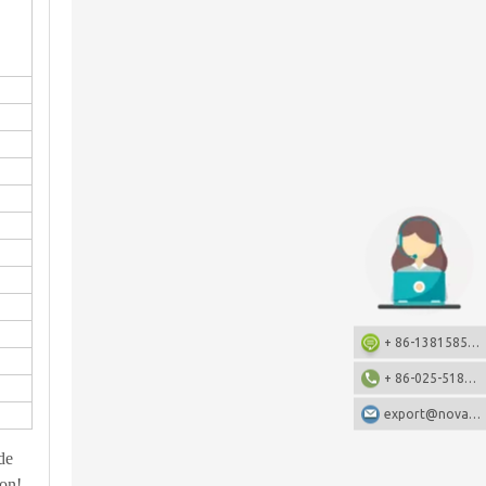
+ 86-13815857905: +86-13815857905
+ 86-025-51873962
export@nova-china.com
de
ion!