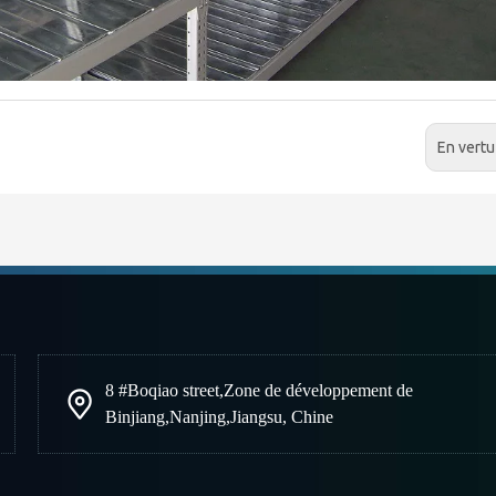
En vertu
8 #Boqiao street
,
Zone de développement de
Binjiang
,
Nanjing
,
Jiangsu, Chine