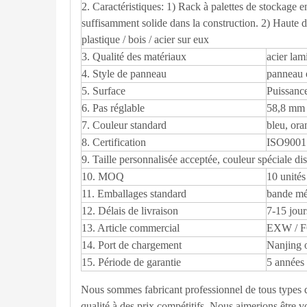
2. Caractéristiques: 1) Rack à palettes de stockage en
suffisamment solide dans la construction. 2) Haute de
plastique / bois / acier sur eux
3. Qualité des matériaux
acier lam
4. Style de panneau
panneau en
5. Surface
Puissanc
6. Pas réglable
58,8 mm 
7. Couleur standard
bleu, ora
8. Certification
ISO9001
9. Taille personnalisée acceptée, couleur spéciale di
10. MOQ
10 unités
11. Emballages standard
bande mét
12. Délais de livraison
7-15 jour
13. Article commercial
EXW / F
14. Port de chargement
Nanjing 
15. Période de garantie
5 années
Nous sommes fabricant professionnel de tous types 
qualité à des prix compétitifs. Nous aimerions être v