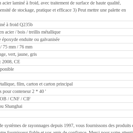
 acier laminé à froid, avec traitement de surface de haute qualité,
nsité de stockage, pratique et efficace 3) Peut mettre une palette en
iné à froid Q235b
 acier / bois / treillis métallique
e époxyde enduite ou galvanisée
/ 75 mm / 76 mm
nge, vert, jaune, gris
: 2008, CE
sponible
allique, film, carton et carton principal
s pour conteneur 2 * 40 '
OB / CNF / CIF
ou Shanghai
de systèmes de rayonnages depuis 1997, vous fournissons des produits 
otre fournisseur fiable et vos amis de confiance. Merci pour votre attent