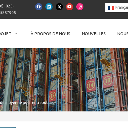
6) -025-
França
15857905
ROJET
À PROPOS DE NOUS
NOUVELLES
NOUS
ité moyenne pour entrepôt