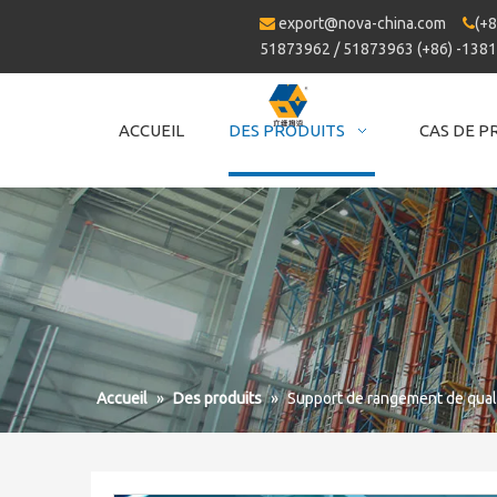
export@nova-china.com
(+8


51873962 / 51873963 (+86) -138
ACCUEIL
DES PRODUITS
CAS DE P
Accueil
»
Des produits
»
Support de rangement de qual