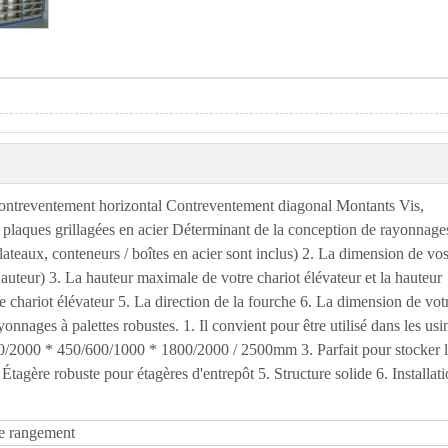
 Contreventement horizontal Contreventement diagonal Montants Vis,
ou plaques grillagées en acier Déterminant de la conception de rayonnage
lateaux, conteneurs / boîtes en acier sont inclus) 2. La dimension de vo
uteur) 3. La hauteur maximale de votre chariot élévateur et la hauteur
e chariot élévateur 5. La direction de la fourche 6. La dimension de vot
nnages à palettes robustes. 1. Il convient pour être utilisé dans les usi
500/2000 * 450/600/1000 * 1800/2000 / 2500mm 3. Parfait pour stocker 
tagère robuste pour étagères d'entrepôt 5. Structure solide 6. Installat
de rangement