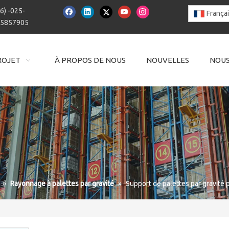
6) -025-
França
15857905
ROJET
À PROPOS DE NOUS
NOUVELLES
NOUS
»
Rayonnage à palettes par gravité
»
Support de palettes par gravité 