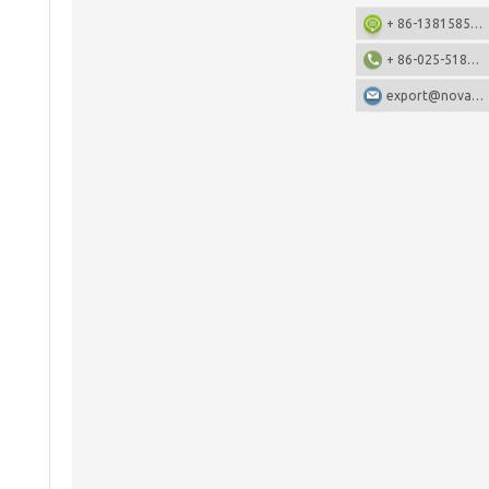
+ 86-13815857905: +86-13815857905
+ 86-025-51873962
export@nova-china.com