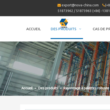
export@nova-china.com
(+8


51873962 / 51873963 (+86) -138
ACCUEIL
DES PRODUITS
CAS DE P
Accueil
»
Des produits
»
Rayonnage à palettes robuste