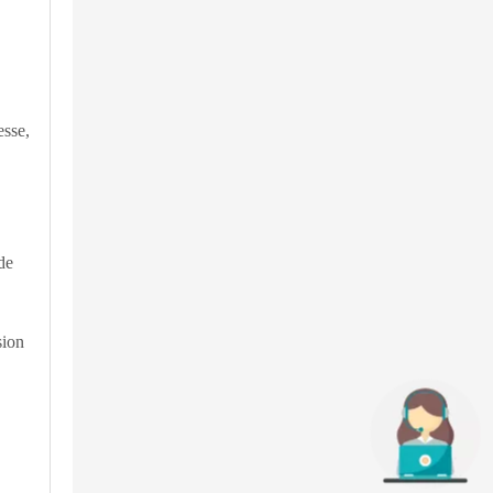
esse,
de
sion