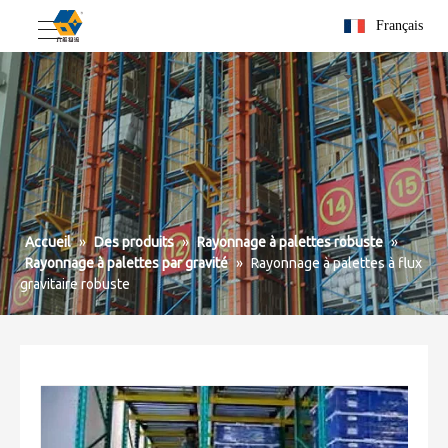
Français
Accueil
»
Des produits
»
Rayonnage à palettes robuste
»
Rayonnage à palettes par gravité
»
Rayonnage à palettes à flux
gravitaire robuste