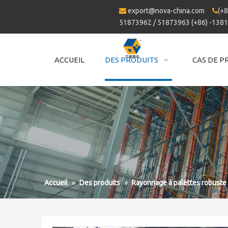
export@nova-china.com
(+8


51873962 / 51873963 (+86) -138
ACCUEIL
DES PRODUITS
CAS DE P
Accueil
»
Des produits
»
Rayonnage à palettes robuste