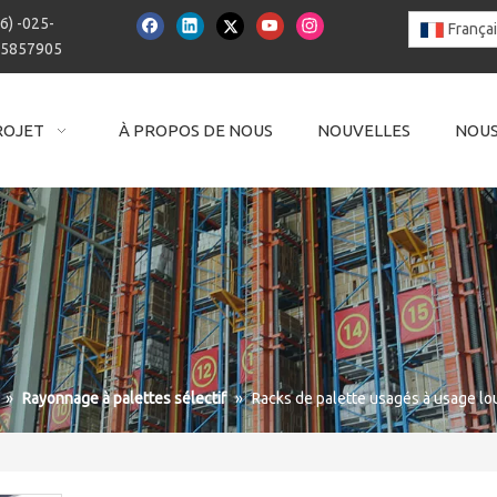
6) -025-
França
15857905
ROJET
À PROPOS DE NOUS
NOUVELLES
NOUS
»
Rayonnage à palettes sélectif
»
Racks de palette usagés à usage lou