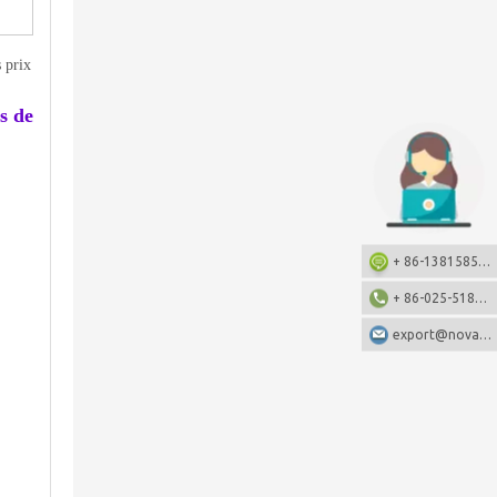
 prix
s de
+ 86-13815857905: +86-13815857905
+ 86-025-51873962
export@nova-china.com