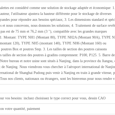
lettes est considéré comme une solution de stockage adaptée et économique: 1
uteur, l'utilisateur ajustera la hauteur différente pour le stockage de diverses
z grandes pour répondre aux besoins spéciaux; 3. Les dimensions standard et spéc
s et nous concevons, nous donnons les solutions; 4. Traitement de surface revê
e pas est de 75 mm et 76,2 mm (3 ''), compatible avec les grandes marques
ion: 1. Montant: TYPE NH1 (Montant 80), TYPE NH2A (Montant 90A), TYPE 
montant 120), TYPE NH5 (montant 140), TYPE NH6 (Montant 160) ou
n poutres Box et poutres Step. 3. Les tailles de section des poutres caissons
ailles de section des poutres à gradins comprennent: P100, P125. 5. Barre de
: Notre bureau et notre usine sont situés à Nanjing, dans la province du Jiangsu, 
 de Nanjing. Nous viendrons vous chercher à l'aéroport international de Nanji
ernational de Shanghai Pudong puis venir à Nanjing en train à grande vitesse, p
ous nos clients, nationaux ou étrangers, sont les bienvenus pour nous rendre vi
our vos besoins: incluez choisissez le type correct pour vous, dessin CAO
selon votre quantité, paiement