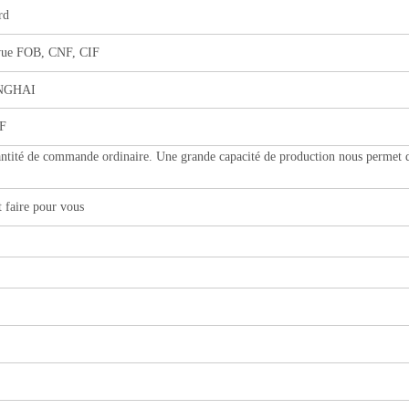
rd
 vue FOB, CNF, CIF
NGHAI
IF
uantité de commande ordinaire. Une grande capacité de production nous permet 
t faire pour vous