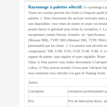
Rayonnage à palettes sélectif:
Le rayonnage à pa
Toutes les couches peuvent être fixées à n'importe quelle ha
palettes; 2. Nous fournissons des sections verticales asse
sont disponibles, vous venez de mettre en avant vos besoin
poudre époxy et galvanisé pour éviter la corruption; 5. L
européennes comme Dexion, Schaefer, etc. Spécificat
(Montant 90B), TYPE NH3 (Montant 100), TYPE NH4 (
personnalisé par les clients. 2. Les poutres sont divisées e
comprennent: Y80, Y100, Y110, Y120, Y140, Y160. 4. Les t
support de palette: type régulier et types réglables. Route
Chine 1) Vous pouvez vous rendre directement à l'aéroport
Lukou; 2) Vous pouvez prendre l'avion pour l'aéroport int
nous viendrons vous chercher à la gare de Nanjing South. T
Autres:
Conception
conception professionnelle p
Prix
Prix ​​de fabrication direct, 