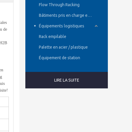
Flow Through Racking
.
Bâtiments pris en charge en rack
iales
Équipements logistiques
tu de
Rack empilable
NH2B
Palette en acier / plastique
Équipement de station
en
ng
LIRE LA SUITE
uis
site!