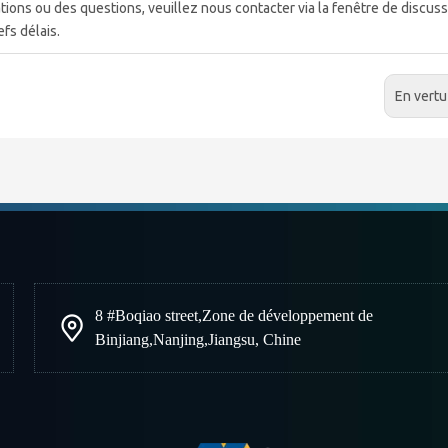
tions ou des questions, veuillez nous contacter via la fenêtre de discus
fs délais.
En vertu
8 #Boqiao street
,
Zone de développement de
Binjiang
,
Nanjing
,
Jiangsu, Chine