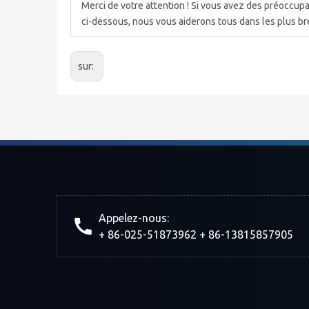
Merci de votre attention ! Si vous avez des préoccupa
ci-dessous, nous vous aiderons tous dans les plus bre
sur:
Appelez-nous:
+ 86-025-51873962 + 86-13815857905