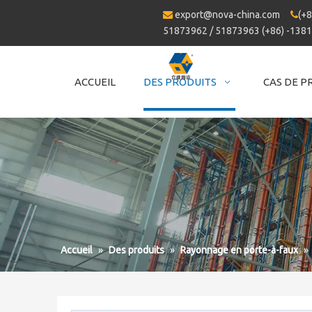
export@nova-china.com
(+8


51873962 / 51873963 (+86) -138
ACCUEIL
DES PRODUITS
CAS DE P
Accueil
»
Des produits
»
Rayonnage en porte-à-faux
»