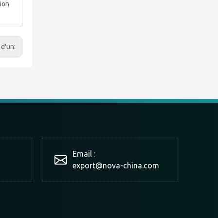
sion
 d'un:
Email :
export@nova-china.com