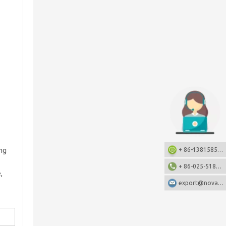
+ 86-13815857905: +86-13815857905
ing
+ 86-025-51873962
,
export@nova-china.com