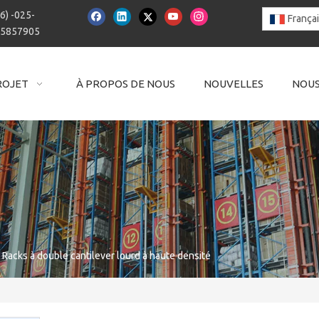
6) -025-
França
15857905
ROJET
À PROPOS DE NOUS
NOUVELLES
NOUS
Racks à double cantilever lourd à haute densité