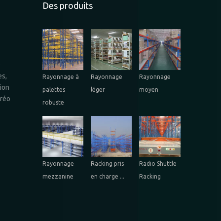
Des produits
e
es,
Rayonnage à
Rayonnage
Rayonnage
tion
palettes
léger
moyen
éréo
robuste
Rayonnage
Racking pris
Radio Shuttle
mezzanine
en charge ...
Racking