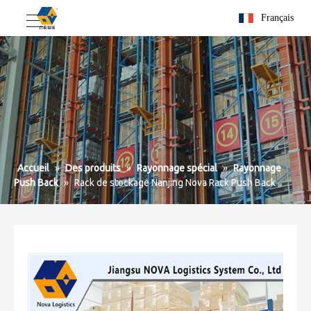
Français
Accueil
»
Des produits
»
Rayonnage spécial
»
Rayonnage
Push Back
»
Rack de stockage Nanjing Nova Rack Push Back