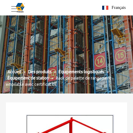
Français
Accueil
»
Des produits
»
Équipements logistiques
»
Équipement de station
»
Rack de palette de rangement
empilable avec certificat CE