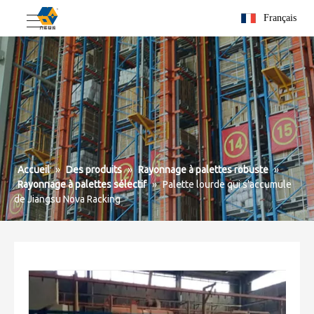
Français
Accueil
»
Des produits
»
Rayonnage à palettes robuste
»
Rayonnage à palettes sélectif
»
Palette lourde qui s'accumule
de Jiangsu Nova Racking