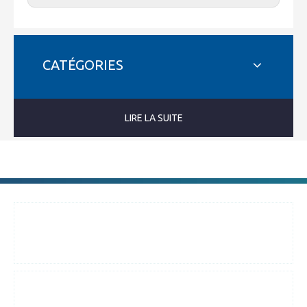
CATÉGORIES
LIRE LA SUITE
Appelez-nous:
+ 86-025-51873962 + 86-13815857905
8 #Boqiao street
,
Zone de développement de