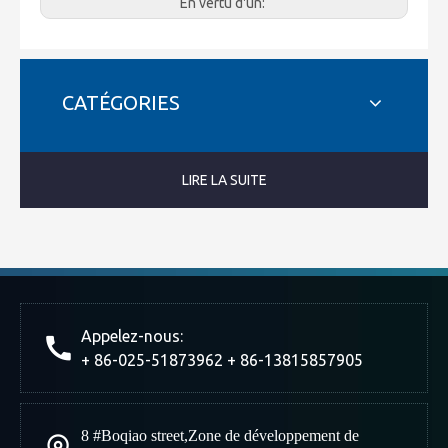
En vertu d'un:
CATÉGORIES
LIRE LA SUITE
Appelez-nous:
+ 86-025-51873962 + 86-13815857905
8 #Boqiao street
,
Zone de développement de