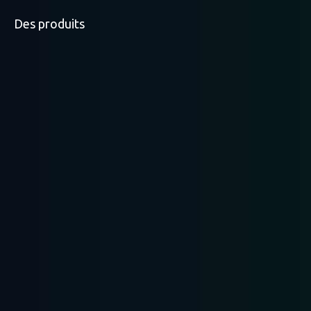
Des produits
Rayonnage à palettes
Rayonnage léger
Rayonnage moyen
robuste
Rayonnage
Racking pris en
Radio Shuttle Racking
mezzanine
charge ...