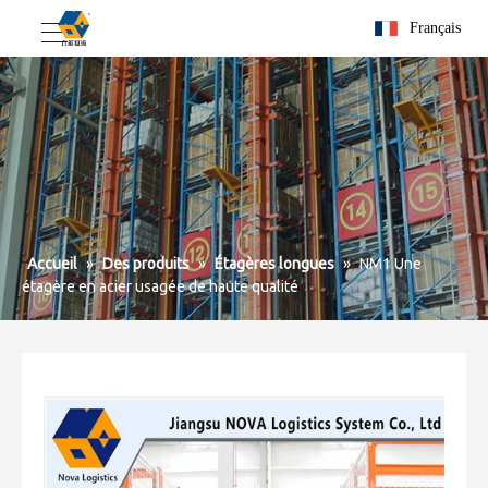
Français
Accueil
»
Des produits
»
Étagères longues
»
NM1 Une
étagère en acier usagée de haute qualité