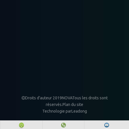
Rayonnage à palettes
Rayonnage léger
Rayonnage moyen
robuste
Rayonnage
Racking pris en
Radio Shuttle Racking
mezzanine
charge ...
Droits d'auteur 2019NOVATous les droits sont

réservés.
Plan du site
Technologie par
Leadong