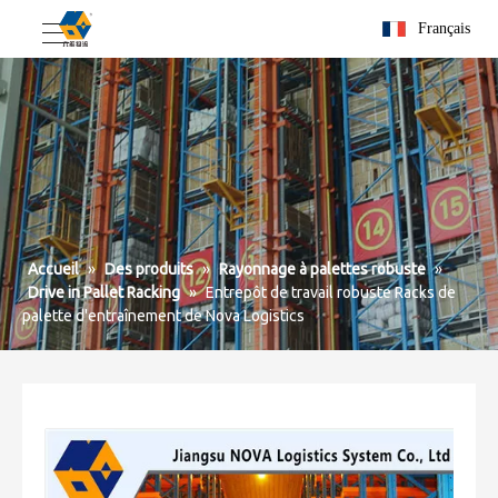
Français
Accueil
»
Des produits
»
Rayonnage à palettes robuste
»
Drive in Pallet Racking
»
Entrepôt de travail robuste Racks de
palette d'entraînement de Nova Logistics