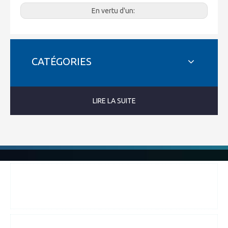
En vertu d'un:
CATÉGORIES
LIRE LA SUITE
Appelez-nous:
+ 86-025-51873962 + 86-13815857905