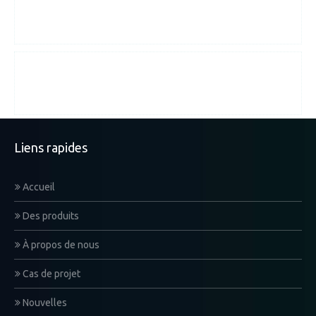
8 #Boqiao street
,
Zone de développement de
Binjiang
,
Nanjing
,
Jiangsu, Chine
Email :
export@nova-china.com
Liens rapides
Accueil
Des produits
À propos de nous
Cas de projet
Nouvelles