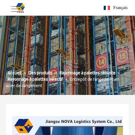
Français
Accueil
»
Des produits
»
Rayonnage à palettes robuste
»
Rayonnage à palettes sélectif
»
Entrepôt de rangement en
acier de rangement