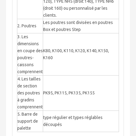
120), TYPE NH5 (droit 140), TYPE NH6
(droit 160) ou personnalisé par les
clients.
Les poutres sont divisées en poutres
2. Poutres
Box et poutres Step
3. Les
dimensions
en coupe des
K80, K100, K110, K120, K140, K150,
poutres-
K160
caissons
comprennent
4. Les tailles
de section
des poutres
PK95, PK115, PK135, PK155
à gradins
comprennent
5. Barre de
type régulier et types réglables
support de
découpés
palette