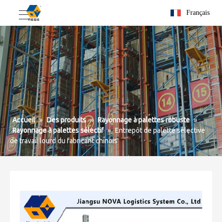
Français
Accueil
»
Des produits
»
Rayonnage à palettes robuste
»
Rayonnage à palettes sélectif
»
Entrepôt de palette sélective
de travail lourd du fabricant chinois