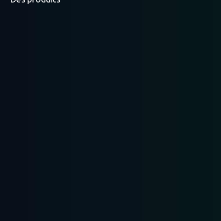
Rayonnage à palettes
Rayonnage léger
Rayonnage moyen
robuste
Rayonnage
Racking pris en
Radio Shuttle Racking
mezzanine
charge ...