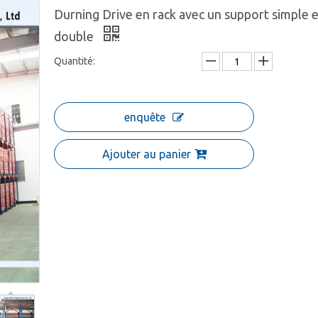
Durning Drive en rack avec un support simple e
double
Quantité:
enquête
Ajouter au panier