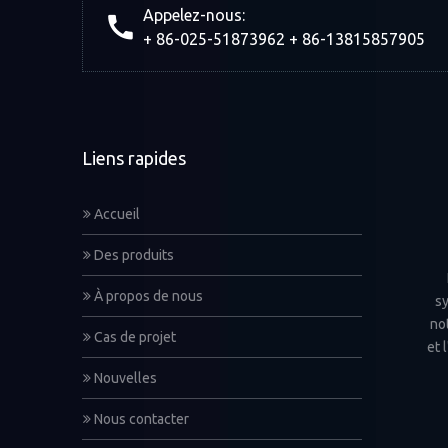
Appelez-nous:
+ 86-025-51873962 + 86-13815857905
Liens rapides
Accueil
Des produits
À propos de nous
sy
not
Cas de projet
et 
Nouvelles
Nous contacter