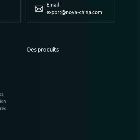
Email :
export@nova-china.com
Des produits
e
es,
Rayonnage à
Rayonnage
Rayonnage
tion
palettes
léger
moyen
éréo
robuste