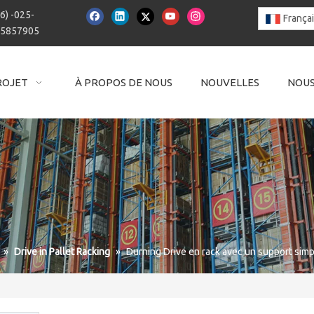
6) -025-
França
15857905
ROJET
À PROPOS DE NOUS
NOUVELLES
NOUS
»
Drive in Pallet Racking
»
Durning Drive en rack avec un support simp