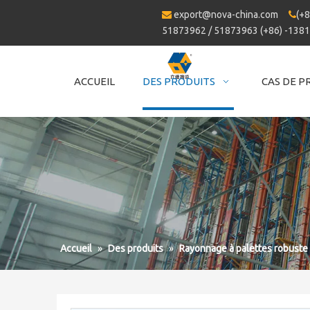
export@nova-china.com
(+8


51873962 / 51873963 (+86) -138
ACCUEIL
DES PRODUITS
CAS DE P
Accueil
»
Des produits
»
Rayonnage à palettes robuste