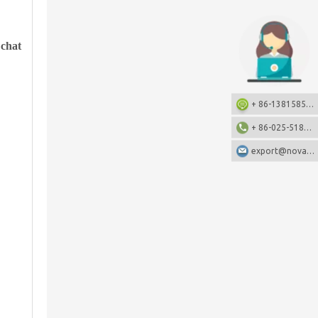
 chat
+ 86-13815857905: +86-13815857905
+ 86-025-51873962
export@nova-china.com