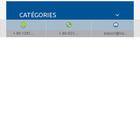
CATÉGORIES
+ 86-1381...
+ 86-025-...
export@no...
LIRE LA SUITE
Appelez-nous:
+ 86-025-51873962 + 86-13815857905
8 #Boqiao street
,
Zone de développement de
Binjiang
,
Nanjing
,
Jiangsu, Chine