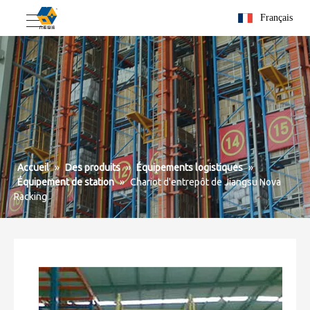
Français
Accueil
»
Des produits
»
Équipements logistiques
»
Équipement de station
»
Chariot d'entrepôt de Jiangsu Nova
Racking